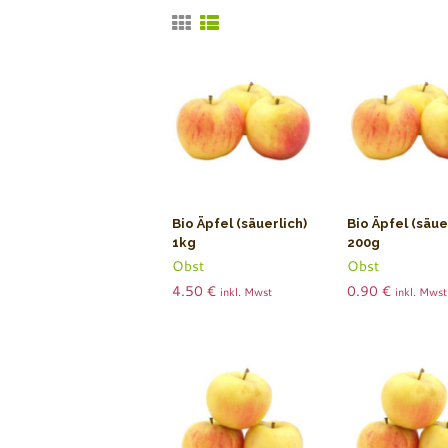
Bio Äpfel (säuerlich)
Bio Äpfel (säue
1kg
200g
Obst
Obst
4.50
€
0.90
€
inkl. Mwst
inkl. Mwst