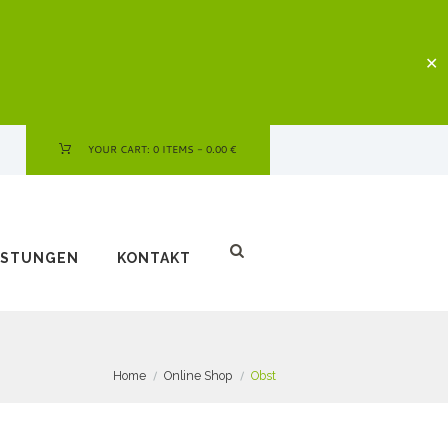
✕
YOUR CART:
0 ITEMS
-
0.00 €
ISTUNGEN
KONTAKT
Home
Online Shop
Obst