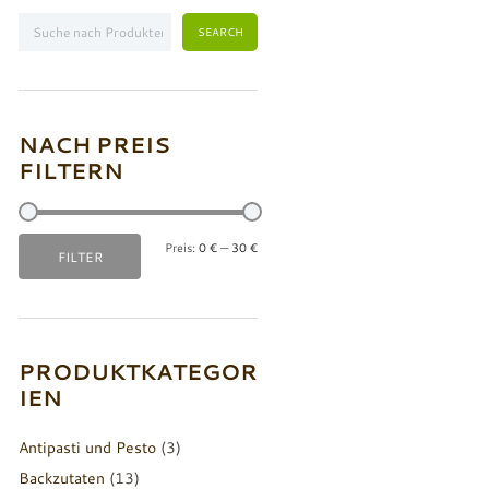
NACH PREIS
FILTERN
Preis:
0 €
—
30 €
Min.
Max.
FILTER
Preis
Preis
PRODUKTKATEGOR
IEN
Antipasti und Pesto
(3)
Backzutaten
(13)