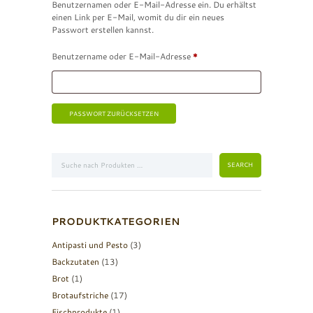
Benutzernamen oder E-Mail-Adresse ein. Du erhältst
einen Link per E-Mail, womit du dir ein neues
Passwort erstellen kannst.
Erforderlich
Benutzername oder E-Mail-Adresse
*
PASSWORT ZURÜCKSETZEN
A
l
t
e
r
n
a
t
PRODUKTKATEGORIEN
i
v
Antipasti und Pesto
(3)
e
Backzutaten
(13)
:
Brot
(1)
Brotaufstriche
(17)
Fischprodukte
(1)