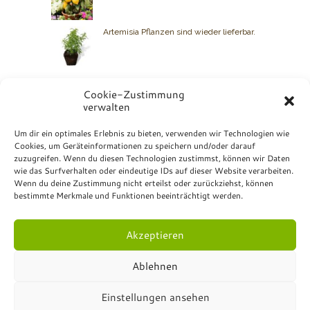
Artemisia Pflanzen sind wieder lieferbar.
Cookie-Zustimmung
verwalten
BIO GRAUER
Um dir ein optimales Erlebnis zu bieten, verwenden wir Technologien wie
Cookies, um Geräteinformationen zu speichern und/oder darauf
Kontakt: +49 7072 23 07
zuzugreifen. Wenn du diesen Technologien zustimmst, können wir Daten
Bio Grauer
wie das Surfverhalten oder eindeutige IDs auf dieser Website verarbeiten.
Hurschstrasse 4
Wenn du deine Zustimmung nicht erteilst oder zurückziehst, können
DE-72810 Gomaringen
bestimmte Merkmale und Funktionen beeinträchtigt werden.
Akzeptieren
Ablehnen
© Bio Grauer - All Rights Reserved.
Impressum
.
Einstellungen ansehen
Datenschutzerklärung
.
Formulare
.
Online-Shop
Versandrichtlinien
.
Rückgabe- und