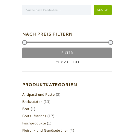
NACH PREIS FILTERN
Min.
Max.
FILTER
Preis
Preis
Preis:
2 €
—
10 €
PRODUKTKATEGORIEN
Antipasti und Pesto
(3)
Backzutaten
(13)
Brot
(1)
Brotaufstriche
(17)
Fischprodukte
(1)
Fleisch- und Gemüsebrühen
(4)