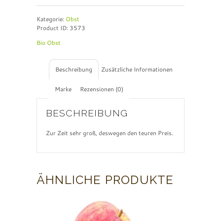
t
e
Kategorie:
Obst
r
Product ID:
3573
n
a
Bio Obst
t
i
v
Beschreibung
Zusätzliche Informationen
e
:
Marke
Rezensionen (0)
BESCHREIBUNG
Zur Zeit sehr groß, deswegen den teuren Preis.
ÄHNLICHE PRODUKTE