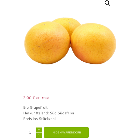
2.00
€
inkl. Mwst
Bio Grapefruit
Herkunftsland: Süd Südafrika
Preis ins Stückzahl
A
IN DEN WARENKORB
l