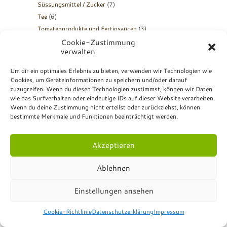
Süssungsmittel / Zucker
(7)
Tee
(6)
Tomatenprodukte und Fertigsaucen
(3)
Trockenfrüchte
(7)
Cookie-Zustimmung
verwalten
Wasch- und Putzmittel
(4)
Weihnachtsartikel
(2)
Um dir ein optimales Erlebnis zu bieten, verwenden wir Technologien wie
Wein
(1)
Cookies, um Geräteinformationen zu speichern und/oder darauf
zuzugreifen. Wenn du diesen Technologien zustimmst, können wir Daten
Wurstprodukte
(2)
wie das Surfverhalten oder eindeutige IDs auf dieser Website verarbeiten.
Wenn du deine Zustimmung nicht erteilst oder zurückziehst, können
bestimmte Merkmale und Funktionen beeinträchtigt werden.
HERKUNFTSLÄNDER
Wir deklarieren die Herkunftsländer. Details siehe
Akzeptieren
Herkunftsländer
.
Ablehnen
PRODUKT TAGS
Einstellungen ansehen
Eifrei
Eigenanbau
Eigen Anbau
Cookie-Richtlinie
Datenschutzerklärung
Impressum
Eigener Anbau
Glutenfrei
Grauer Paket