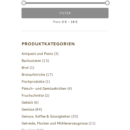
Min.
Max.
FILTER
Preis
Preis
Preis:
0 €
—
18 €
PRODUKTKATEGORIEN
Antipasti und Pesto
(3)
Backzutaten
(13)
Brot
(1)
Brotaufstriche
(17)
Fischprodukte
(1)
Fleisch- und Gemüsebrühen
(4)
Fruchschnitte
(2)
Gebäck
(6)
Gemüse
(84)
Genuss, Kaffee & Süssigkeiten
(35)
Getreide, Flocken und Mühlenerzeugnisse
(11)