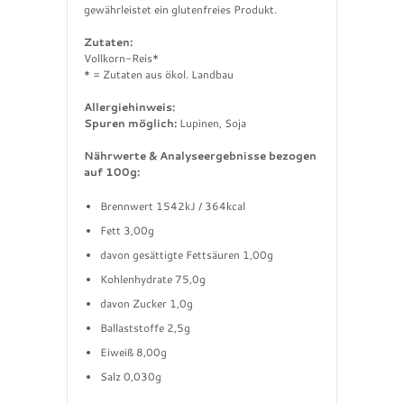
gewährleistet ein glutenfreies Produkt.
Zutaten:
Vollkorn-Reis*
* = Zutaten aus ökol. Landbau
Allergiehinweis:
Spuren möglich:
Lupinen, Soja
Nährwerte & Analyseergebnisse bezogen
auf 100g:
Brennwert 1542kJ / 364kcal
Fett 3,00g
davon gesättigte Fettsäuren 1,00g
Kohlenhydrate 75,0g
davon Zucker 1,0g
Ballaststoffe 2,5g
Eiweiß 8,00g
Salz 0,030g