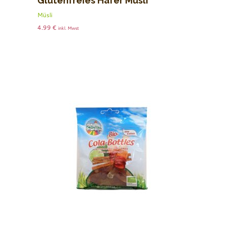
Glutenfreies Hafer Müsli
Müsli
4.99
€
inkl. Mwst