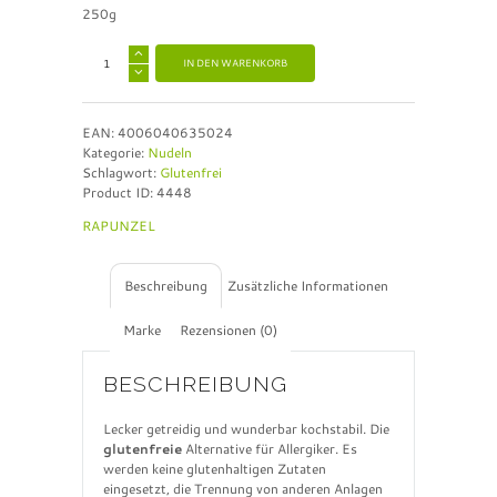
250g
A
IN DEN WARENKORB
l
t
e
EAN:
4006040635024
r
Kategorie:
Nudeln
n
Schlagwort:
Glutenfrei
a
Product ID:
4448
t
i
RAPUNZEL
v
e
:
Beschreibung
Zusätzliche Informationen
Marke
Rezensionen (0)
BESCHREIBUNG
Lecker getreidig und wunderbar kochstabil. Die
glutenfreie
Alternative für Allergiker. Es
werden keine glutenhaltigen Zutaten
eingesetzt, die Trennung von anderen Anlagen