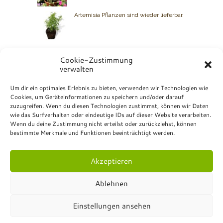
Artemisia Pflanzen sind wieder lieferbar.
Cookie-Zustimmung
verwalten
BIO GRAUER
Um dir ein optimales Erlebnis zu bieten, verwenden wir Technologien wie
Cookies, um Geräteinformationen zu speichern und/oder darauf
Kontakt: +49 7072 23 07
zuzugreifen. Wenn du diesen Technologien zustimmst, können wir Daten
Bio Grauer
wie das Surfverhalten oder eindeutige IDs auf dieser Website verarbeiten.
Hurschstrasse 4
Wenn du deine Zustimmung nicht erteilst oder zurückziehst, können
DE-72810 Gomaringen
bestimmte Merkmale und Funktionen beeinträchtigt werden.
Akzeptieren
Ablehnen
© Bio Grauer - All Rights Reserved.
Impressum
.
Einstellungen ansehen
Datenschutzerklärung
.
Formulare
.
Online-Shop
Versandrichtlinien
.
Rückgabe- und