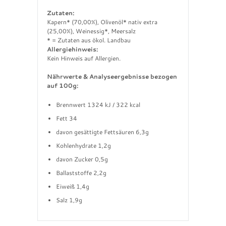
Zutaten:
Kapern* (70,00%), Olivenöl* nativ extra
(25,00%), Weinessig*, Meersalz
* = Zutaten aus ökol. Landbau
Allergiehinweis:
Kein Hinweis auf Allergien.
Nährwerte & Analyseergebnisse bezogen
auf 100g:
Brennwert 1324 kJ / 322 kcal
Fett 34
davon gesättigte Fettsäuren 6,3g
Kohlenhydrate 1,2g
davon Zucker 0,5g
Ballaststoffe 2,2g
Eiweiß 1,4g
Salz 1,9g