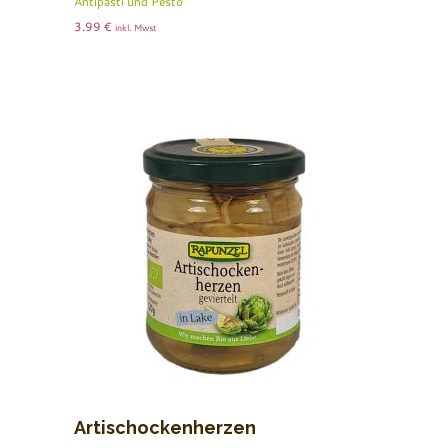
Antipasti und Pesto
3.99
€
inkl. Mwst
Artischockenherzen