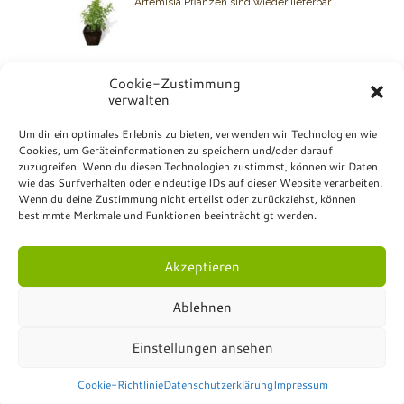
Artemisia Pflanzen sind wieder lieferbar.
Cookie-Zustimmung
verwalten
BIO GRAUER
Um dir ein optimales Erlebnis zu bieten, verwenden wir Technologien wie
Cookies, um Geräteinformationen zu speichern und/oder darauf
Kontakt: +49 7072 23 07
zuzugreifen. Wenn du diesen Technologien zustimmst, können wir Daten
Bio Grauer
wie das Surfverhalten oder eindeutige IDs auf dieser Website verarbeiten.
Hurschstrasse 4
Wenn du deine Zustimmung nicht erteilst oder zurückziehst, können
DE-72810 Gomaringen
bestimmte Merkmale und Funktionen beeinträchtigt werden.
Akzeptieren
Ablehnen
© Bio Grauer - All Rights Reserved.
Impressum
.
Einstellungen ansehen
Datenschutzerklärung
.
Formulare
.
Online-Shop
Versandrichtlinien
.
Rückgabe- und
Rückerstattung
.
Cookie-Richtlinie
Datenschutzerklärung
Impressum