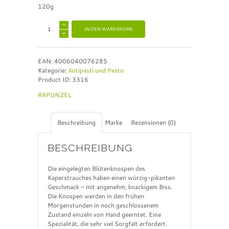
120g
A
IN DEN WARENKORB
l
t
e
EAN:
4006040076285
r
Kategorie:
Antipasti und Pesto
n
Product ID:
3316
a
t
RAPUNZEL
i
v
e
Beschreibung
Marke
Rezensionen (0)
:
BESCHREIBUNG
Die eingelegten Blütenknospen des
Kaperstrauches haben einen würzig-pikanten
Geschmack – mit angenehm, knackigem Biss.
Die Knospen werden in den frühen
Morgenstunden in noch geschlossenem
Zustand einzeln von Hand geerntet. Eine
Spezialität, die sehr viel Sorgfalt erfordert.