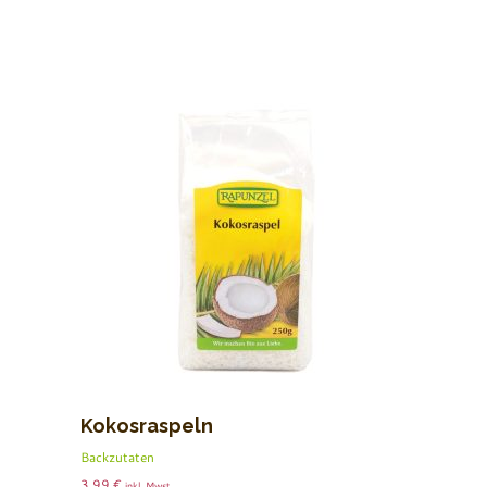
Kokosraspeln
Backzutaten
3.99
€
inkl. Mwst