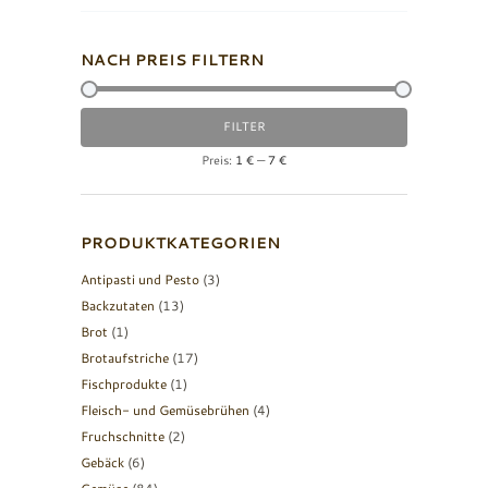
NACH PREIS FILTERN
Min.
Max.
FILTER
Preis
Preis
Preis:
1 €
—
7 €
PRODUKTKATEGORIEN
Antipasti und Pesto
(3)
Backzutaten
(13)
Brot
(1)
Brotaufstriche
(17)
Fischprodukte
(1)
Fleisch- und Gemüsebrühen
(4)
Fruchschnitte
(2)
Gebäck
(6)