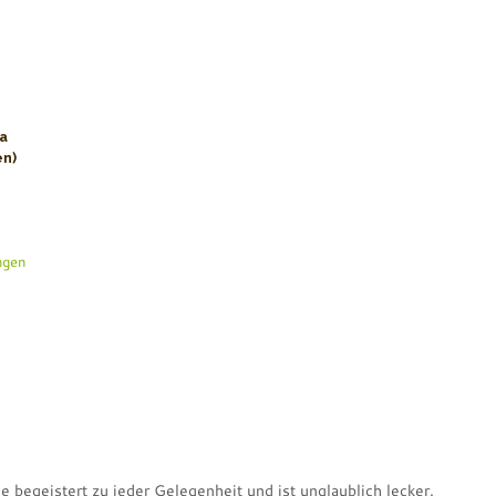
a
en)
ngen
 begeistert zu jeder Gelegenheit und ist unglaublich lecker.