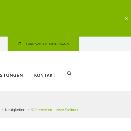
✕
YOUR CART:
0 ITEMS
-
0.00 €
ISTUNGEN
KONTAKT
Neuigkeiten
Wir erweitern unser Sortiment