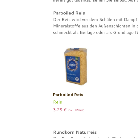
liefert gut Qualität, sehen Sie selbst. Au
Parboiled Reis
Der Reis wird vor dem Schälen mit Dampf
Mineralstoffe aus den Außenschichten in d
schmeckt als Beilage oder als Grundlage f
Parboiled Reis
Reis
3.29
€
inkl. Mwst
Rundkorn Naturreis