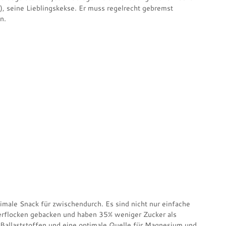
, seine Lieblingskekse. Er muss regelrecht gebremst
n.
timale Snack für zwischendurch. Es sind nicht nur einfache
erflocken gebacken und haben 35% weniger Zucker als
 Ballaststoffen und eine optimale Quelle für Magnesium und