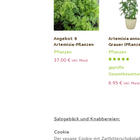
Angebot: 6
Artemisia annu
Artemisia-Pflanzen
Grauer (Pflanz
Pflanzen
Pflanzen
37.00
€
inkl. Mwst
Bewertet mit
geprüfte
5.00
von 5
Gesamtbewertu
6.95
€
inkl. Mwst
Salzgebäck und Knabbereien:
Cookie
Der vegane Cookie mit Zartbitterschokolade