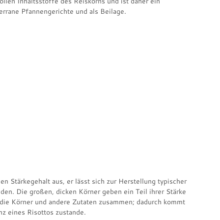
llen Inhaltsstoffe des Reiskorns und ist daher ein
iterrane Pfannengerichte und als Beilage.
en Stärkegehalt aus, er lässt sich zur Herstellung typischer
den. Die großen, dicken Körner geben ein Teil ihrer Stärke
t die Körner und andere Zutaten zusammen; dadurch kommt
z eines Risottos zustande.