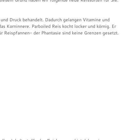
s diesem Grund haben wir folgende neue Reissorten für Sie:
 und Druck behandelt. Dadurch gelangen Vitamine und
as Korninnere. Parboiled Reis kocht locker und körnig. Er
ür Reispfannen- der Phantasie sind keine Grenzen gesetzt.