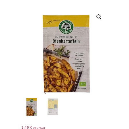
1.49
€
inkl. Mwst