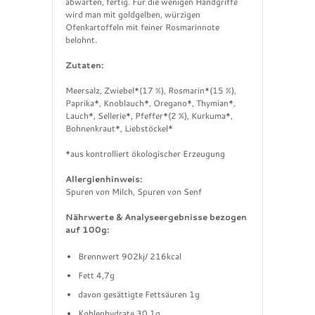
abwarten, fertig. Für die wenigen Handgriffe
wird man mit goldgelben, würzigen
Ofenkartoffeln mit feiner Rosmarinnote
belohnt.
Zutaten:
Meersalz, Zwiebel*(17 %), Rosmarin*(15 %),
Paprika*, Knoblauch*, Oregano*, Thymian*,
Lauch*, Sellerie*, Pfeffer*(2 %), Kurkuma*,
Bohnenkraut*, Liebstöckel*
*aus kontrolliert ökologischer Erzeugung
Allergienhinweis:
Spuren von Milch, Spuren von Senf
Nährwerte & Analyseergebnisse bezogen
auf 100g:
Brennwert 902kj/ 216kcal
Fett 4,7g
davon gesättigte Fettsäuren 1g
Kohlenhydrate 30,1g