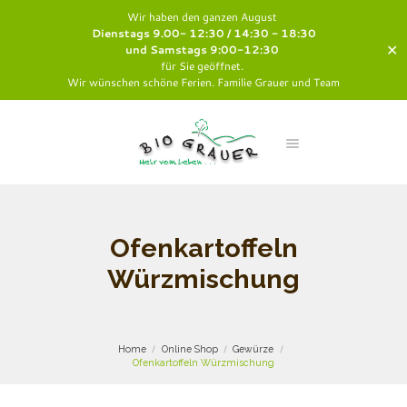
Wir haben den ganzen August
Dienstags 9.00- 12:30 / 14:30 - 18:30
✕
und Samstags 9:00-12:30
für Sie geöffnet.
Wir wünschen schöne Ferien. Familie Grauer und Team
Ofenkartoffeln
Würzmischung
Home
Online Shop
Gewürze
Ofenkartoffeln Würzmischung