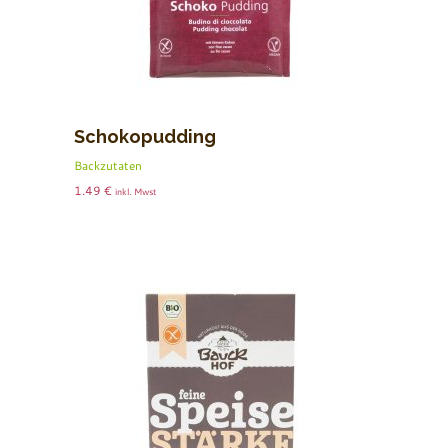
Schokopudding
Backzutaten
1.49
€
inkl. Mwst