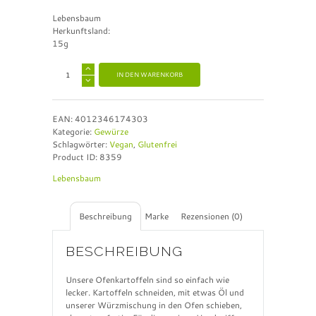
Lebensbaum
Herkunftsland:
15g
A
IN DEN WARENKORB
l
t
e
EAN:
4012346174303
r
Kategorie:
Gewürze
n
Schlagwörter:
Vegan
,
Glutenfrei
a
Product ID:
8359
t
i
Lebensbaum
v
e
:
Beschreibung
Marke
Rezensionen (0)
BESCHREIBUNG
Unsere Ofenkartoffeln sind so einfach wie
lecker. Kartoffeln schneiden, mit etwas Öl und
unserer Würzmischung in den Ofen schieben,