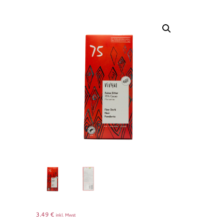
3.49
€
inkl. Mwst