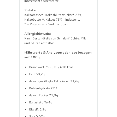
interessante Alternative.
Zutaten:.
Kakaomasse*, Kokosblütenzucker* 23%,
Kakaobutter*. Kakao: 75% mindestens.
* = Zutaten aus ökol. Landbau
Allergiehinweis:
Kann Bestandteile von Schalenfrüchte, Milch
und Gluten enthalten.
Nährwerte & Analyseergebnisse bezogen
auf 100g:
Brennwert 2523 kJ / 610 kcal
Fett 50,2g
davon gesättigte Fettsäuren 31,6g
Kohlenhydrate 27,1g
davon Zucker 21,9g
Ballaststoffe 4g
Eiweiß 6,9g
Salz 0,07g