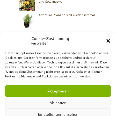
und Setzlinge vor!
Artemisia Pflanzen sind wieder lieferbar.
Cookie-Zustimmung
verwalten
BIO GRAUER
Um dir ein optimales Erlebnis zu bieten, verwenden wir Technologien wie
Cookies, um Geräteinformationen zu speichern und/oder darauf
Kontakt: +49 7072 23 07
zuzugreifen. Wenn du diesen Technologien zustimmst, können wir Daten
Bio Grauer
wie das Surfverhalten oder eindeutige IDs auf dieser Website verarbeiten.
Hurschstrasse 4
Wenn du deine Zustimmung nicht erteilst oder zurückziehst, können
DE-72810 Gomaringen
bestimmte Merkmale und Funktionen beeinträchtigt werden.
Akzeptieren
Ablehnen
© Bio Grauer - All Rights Reserved.
Impressum
.
Einstellungen ansehen
Datenschutzerklärung
.
Formulare
.