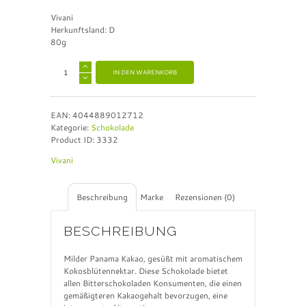
Vivani
Herkunftsland: D
80g
A
IN DEN WARENKORB
l
t
e
EAN:
4044889012712
r
Kategorie:
Schokolade
n
Product ID:
3332
a
t
Vivani
i
v
e
Beschreibung
Marke
Rezensionen (0)
:
BESCHREIBUNG
Milder Panama Kakao, gesüßt mit aromatischem
Kokosblütennektar. Diese Schokolade bietet
allen Bitterschokoladen Konsumenten, die einen
gemäßigteren Kakaogehalt bevorzugen, eine