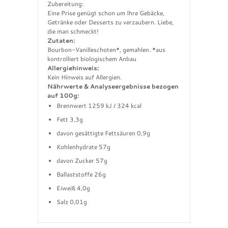
Zubereitung:
Eine Prise genügt schon um Ihre Gebäcke,
Getränke oder Desserts zu verzaubern. Liebe,
die man schmeckt!
Zutaten:
Bourbon-Vanilleschoten*, gemahlen. *aus
kontrolliert biologischem Anbau
Allergiehinweis:
Kein Hinweis auf Allergien.
Nährwerte & Analyseergebnisse bezogen
auf 100g:
Brennwert 1259 kJ / 324 kcal
Fett 3,3g
davon gesättigte Fettsäuren 0,9g
Kohlenhydrate 57g
davon Zucker 57g
Ballaststoffe 26g
Eiweiß 4,0g
Salz 0,01g