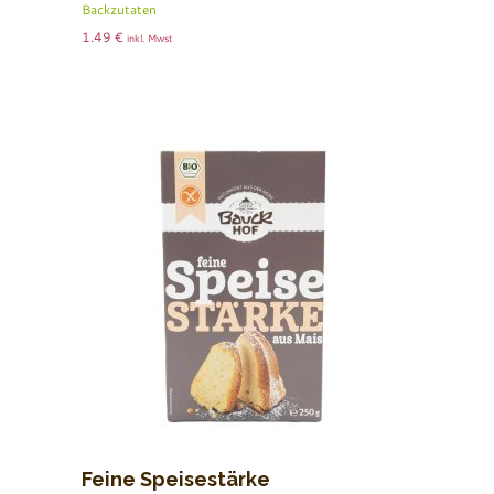
Backzutaten
1.49
€
inkl. Mwst
Feine Speisestärke