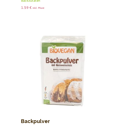
Backzutaten
1.59
€
inkl. Mwst
Backpulver