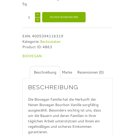
5g
A
IN DEN WARENKORB
l
t
e
EAN:
4005394116319
r
Kategorie:
Backzutaten
n
Product ID:
4863
a
t
BIOVEGAN
i
v
e
Beschreibung
Marke
Rezensionen (0)
:
BESCHREIBUNG
Die Biovegan Familie hat die Herkunft der
feinen Biovegan Bourbon Vanille sorgfältig
ausgewählt. Besonders wichtig ist uns, dass
wir die Bauern und deren Familien in ihrer
täglichen Arbeit unterstützen und ihnen ein
regelmäßiges und sicheres Einkommen
garantieren.