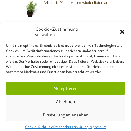
Artemisia Pflanzen sind wieder lieferbar.
Cookie-Zustimmung
verwalten
BIO GRAUER
Um dir ein optimales Erlebnis zu bieten, verwenden wir Technologien wie
Cookies, um Geräteinformationen zu speichern und/oder darauf
Kontakt: +49 7072 23 07
zuzugreifen. Wenn du diesen Technologien zustimmst, können wir Daten
Bio Grauer
wie das Surfverhalten oder eindeutige IDs auf dieser Website verarbeiten.
Hurschstrasse 4
Wenn du deine Zustimmung nicht erteilst oder zurückziehst, können
DE-72810 Gomaringen
bestimmte Merkmale und Funktionen beeinträchtigt werden.
Akzeptieren
Ablehnen
© Bio Grauer - All Rights Reserved.
Impressum
.
Einstellungen ansehen
Datenschutzerklärung
.
Formulare
.
Online-Shop
Versandrichtlinien
.
Rückgabe- und
Rückerstattung
.
Cookie-Richtlinie
Datenschutzerklärung
Impressum