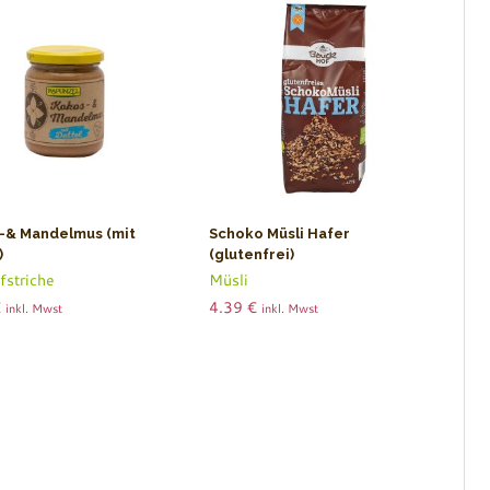
-& Mandelmus (mit
Schoko Müsli Hafer
)
(glutenfrei)
fstriche
Müsli
€
4.39
€
inkl. Mwst
inkl. Mwst