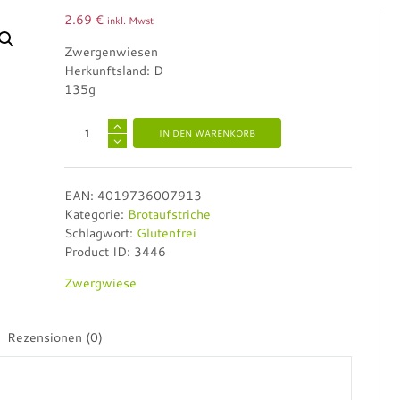
2.69
€
inkl. Mwst
Zwergenwiesen
Herkunftsland: D
135g
A
IN DEN WARENKORB
l
t
e
EAN:
4019736007913
r
Kategorie:
Brotaufstriche
n
Schlagwort:
Glutenfrei
a
Product ID:
3446
t
i
Zwergwiese
v
e
:
Rezensionen (0)