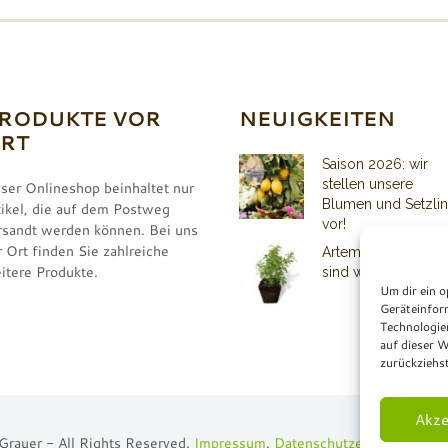
RODUKTE VOR
NEUIGKEITEN
RT
Saison 2026: wir
stellen unsere
ser Onlineshop beinhaltet nur
Blumen und Setzli
tikel, die auf dem Postweg
vor!
rsandt werden können. Bei uns
r Ort finden Sie zahlreiche
Artemisia Pflanzen
itere Produkte.
sind wieder lieferba
Um dir ein o
Geräteinfor
Technologie
auf dieser W
zurückziehs
Akze
Grauer - All Rights Reserved.
Impressum
.
Datenschutzerklärung
.
For