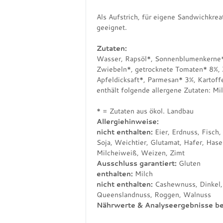
Als Aufstrich, für eigene Sandwichkre
geeignet.
Zutaten:
Wasser, Rapsöl*, Sonnenblumenkerne*
Zwiebeln*, getrocknete Tomaten* 8%, Z
Apfeldicksaft*, Parmesan* 3%, Kartoffe
enthält folgende allergene Zutaten: Mi
* = Zutaten aus ökol. Landbau
Allergiehinweise:
nicht enthalten:
Eier, Erdnuss, Fisch,
Soja, Weichtier, Glutamat, Hafer, Has
Milcheiweiß, Weizen, Zimt
Ausschluss garantiert:
Gluten
enthalten:
Milch
nicht enthalten:
Cashewnuss, Dinkel, 
Queenslandnuss, Roggen, Walnuss
Nährwerte & Analyseergebnisse b