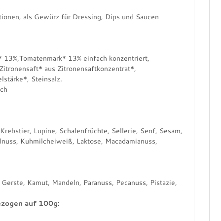
ationen, als Gewürz für Dressing, Dips und Saucen
 13%,Tomatenmark* 13% einfach konzentriert,
itronensaft* aus Zitronensaftkonzentrat*,
lstärke*, Steinsalz.
lch
 Krebstier, Lupine, Schalenfrüchte, Sellerie, Senf, Sesam,
elnuss, Kuhmilcheiweiß, Laktose, Macadamianuss,
Gerste, Kamut, Mandeln, Paranuss, Pecanuss, Pistazie,
ezogen auf 100g: