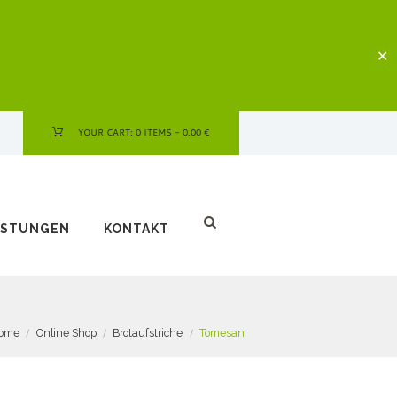
✕
YOUR CART:
0 ITEMS
-
0.00 €
ISTUNGEN
KONTAKT
ome
Online Shop
Brotaufstriche
Tomesan