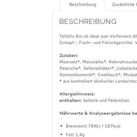
Beschreibung
Zusätzliche 
BESCHREIBUNG
Tellofix Bio ist ideal zum Verfeinern 
Eintopf-, Fisch- und Fleischgerichte. W
Zutaten:
Meersalz*, Maisstärke*, Rohrrohrzucke
Petersilie*, Sellerieblätter*, Liebstöc
Sonnenblumenöl*, Knoblauch*, Muskatn
* aus kontrolliert ökolischer Landwirts
Allergiehinweis:
enthalten:
Sellerie und Petersilien
Nährwerte & Analyseergebnisse b
Brennwert 789kJ / 187kcal
Fett 1,4g