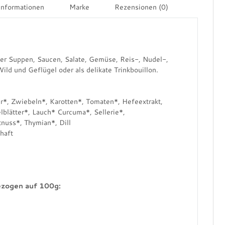
:
Informationen
Marke
Rezensionen (0)
aller Suppen, Saucen, Salate, Gemüse, Reis-, Nudel-,
ild und Geflügel oder als delikate Trinkbouillon.
r*, Zwiebeln*, Karotten*, Tomaten*, Hefeextrakt,
kelblätter*, Lauch* Curcuma*, Sellerie*,
uss*, Thymian*, Dill
chaft
ezogen auf 100g: