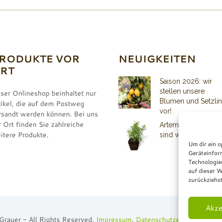
RODUKTE VOR
NEUIGKEITEN
RT
Saison 2026: wir
stellen unsere
ser Onlineshop beinhaltet nur
Blumen und Setzli
tikel, die auf dem Postweg
vor!
rsandt werden können. Bei uns
r Ort finden Sie zahlreiche
Artemisia Pflanzen
itere Produkte.
sind wieder lieferba
Um dir ein o
Geräteinfor
Technologie
auf dieser W
zurückziehs
Akze
Grauer - All Rights Reserved.
Impressum
.
Datenschutzerklärung
.
For