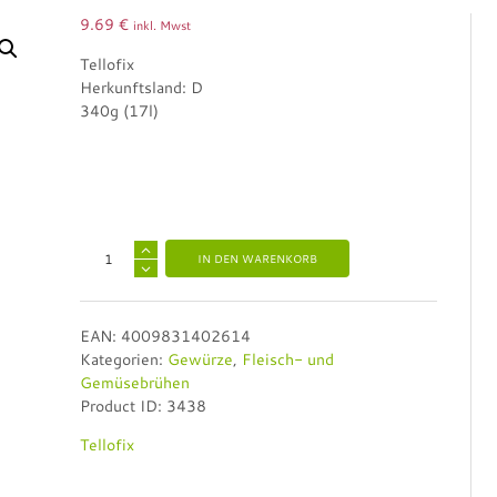
9.69
€
inkl. Mwst
Tellofix
Herkunftsland: D
340g (17l)
A
IN DEN WARENKORB
l
t
e
EAN:
4009831402614
r
Kategorien:
Gewürze
,
Fleisch- und
n
Gemüsebrühen
a
Product ID:
3438
t
i
Tellofix
v
e