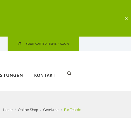
✕
YOUR CART:
0 ITEMS
-
0.00 €
ISTUNGEN
KONTAKT
Home
Online Shop
Gewürze
Bio Tellofix