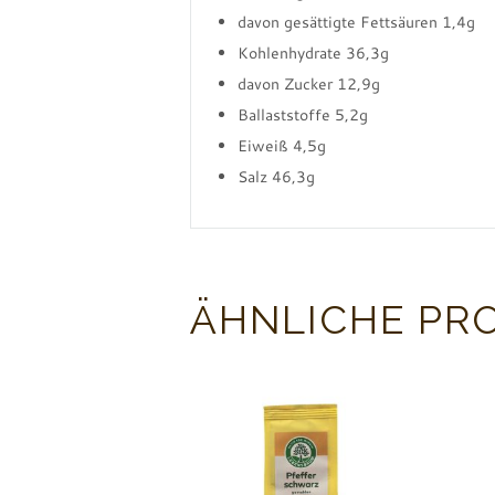
davon gesättigte Fettsäuren 1,4g
Kohlenhydrate 36,3g
davon Zucker 12,9g
Ballaststoffe 5,2g
Eiweiß 4,5g
Salz 46,3g
ÄHNLICHE PR