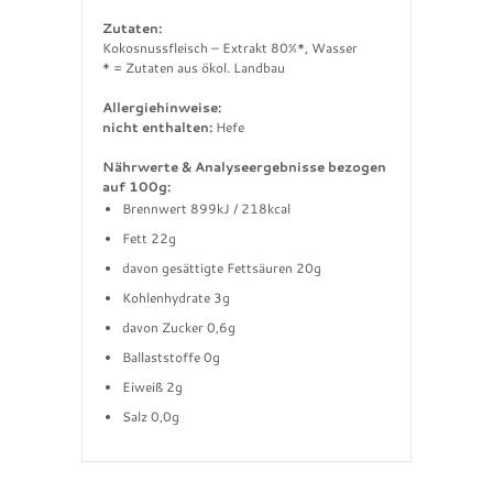
Zutaten:
Kokosnussfleisch – Extrakt 80%*, Wasser
* = Zutaten aus ökol. Landbau
Allergiehinweise:
nicht enthalten:
Hefe
Nährwerte & Analyseergebnisse bezogen
auf 100g:
Brennwert 899kJ / 218kcal
Fett 22g
davon gesättigte Fettsäuren 20g
Kohlenhydrate 3g
davon Zucker 0,6g
Ballaststoffe 0g
Eiweiß 2g
Salz 0,0g