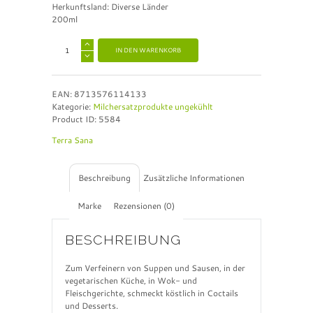
Herkunftsland: Diverse Länder
200ml
A
IN DEN WARENKORB
l
t
e
EAN:
8713576114133
r
Kategorie:
Milchersatzprodukte ungekühlt
n
Product ID:
5584
a
t
Terra Sana
i
v
e
Beschreibung
Zusätzliche Informationen
:
Marke
Rezensionen (0)
BESCHREIBUNG
Zum Verfeinern von Suppen und Sausen, in der
vegetarischen Küche, in Wok- und
Fleischgerichte, schmeckt köstlich in Coctails
und Desserts.