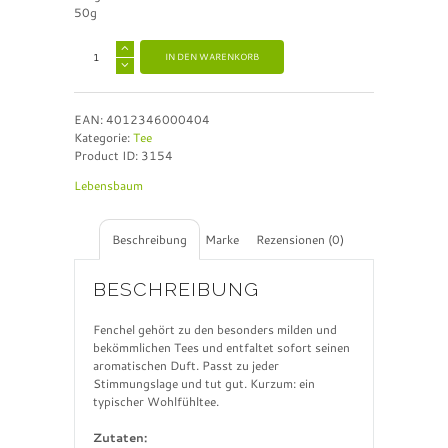
50g
A
IN DEN WARENKORB
l
t
e
EAN:
4012346000404
r
Kategorie:
Tee
n
Product ID:
3154
a
t
Lebensbaum
i
v
e
Beschreibung
Marke
Rezensionen (0)
:
BESCHREIBUNG
Fenchel gehört zu den besonders milden und
bekömmlichen Tees und entfaltet sofort seinen
aromatischen Duft. Passt zu jeder
Stimmungslage und tut gut. Kurzum: ein
typischer Wohlfühltee.
Zutaten: