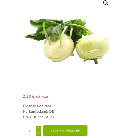
2.20
€
inkl. Mwst
Eigener Kohlrabi
Herkunftsland: DE
Preis ist pro Stück
A
IN DEN WARENKORB
l