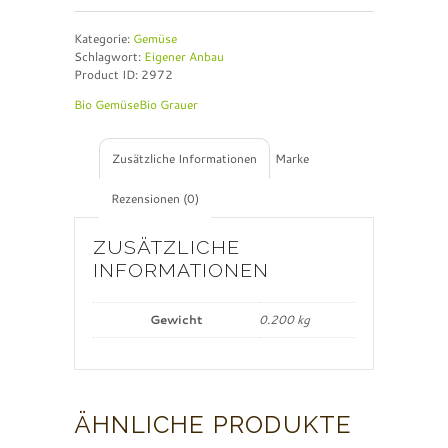
t
e
Kategorie:
Gemüse
r
Schlagwort:
Eigener Anbau
n
Product ID:
2972
a
t
Bio Gemüse
Bio Grauer
i
v
e
Zusätzliche Informationen
Marke
:
Rezensionen (0)
ZUSÄTZLICHE
INFORMATIONEN
Gewicht
0.200 kg
ÄHNLICHE PRODUKTE