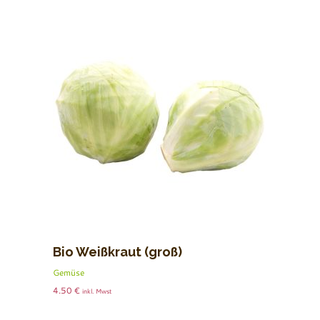
Bio Weißkraut (groß)
Gemüse
4.50
€
inkl. Mwst