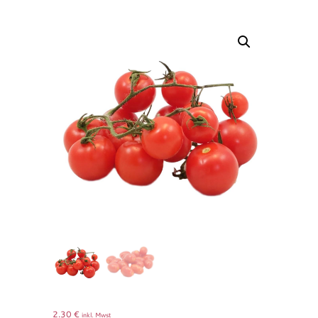
2.30
€
inkl. Mwst