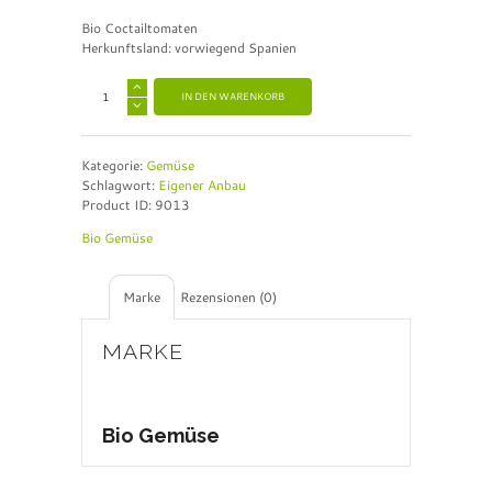
Bio Coctailtomaten
Herkunftsland: vorwiegend Spanien
A
IN DEN WARENKORB
l
t
e
Kategorie:
Gemüse
r
Schlagwort:
Eigener Anbau
n
Product ID:
9013
a
t
Bio Gemüse
i
v
e
Marke
Rezensionen (0)
:
MARKE
Bio Gemüse