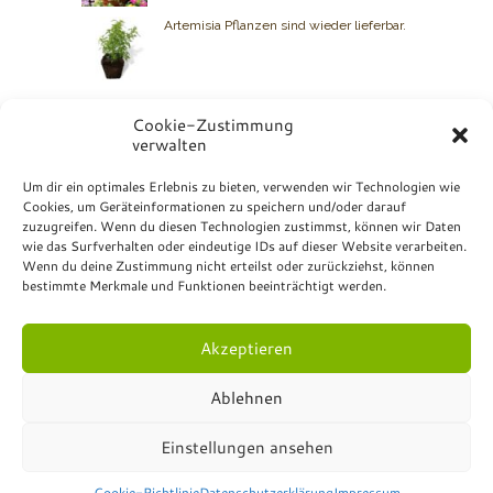
Artemisia Pflanzen sind wieder lieferbar.
Cookie-Zustimmung
verwalten
BIO GRAUER
Um dir ein optimales Erlebnis zu bieten, verwenden wir Technologien wie
Cookies, um Geräteinformationen zu speichern und/oder darauf
Kontakt: +49 7072 23 07
zuzugreifen. Wenn du diesen Technologien zustimmst, können wir Daten
Bio Grauer
wie das Surfverhalten oder eindeutige IDs auf dieser Website verarbeiten.
Hurschstrasse 4
Wenn du deine Zustimmung nicht erteilst oder zurückziehst, können
DE-72810 Gomaringen
bestimmte Merkmale und Funktionen beeinträchtigt werden.
Akzeptieren
Ablehnen
© Bio Grauer - All Rights Reserved.
Impressum
.
Einstellungen ansehen
Datenschutzerklärung
.
Formulare
.
Online-Shop
Versandrichtlinien
.
Rückgabe- und
Rückerstattung
.
Cookie-Richtlinie
Datenschutzerklärung
Impressum