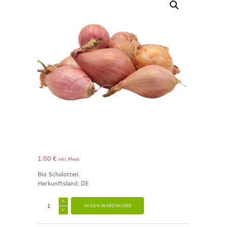
1.00
€
inkl. Mwst
Bio Schalotten
Herkunftsland: DE
A
IN DEN WARENKORB
l
t