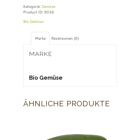
e
Kategorie:
Gemüse
r
Product ID:
9036
n
a
Bio Gemüse
t
i
v
Marke
Rezensionen (0)
e
:
MARKE
Bio Gemüse
ÄHNLICHE PRODUKTE