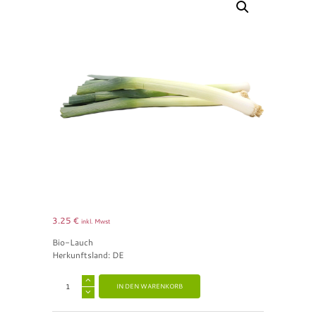
3.25
€
inkl. Mwst
Bio-Lauch
Herkunftsland: DE
A
IN DEN WARENKORB
l
t