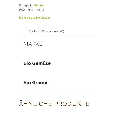
e
Kategorie:
Gemüse
r
Product ID:
9019
n
a
Bio Gemüse
Bio Grauer
t
i
v
Marke
Rezensionen (0)
e
:
MARKE
Bio Gemüse
Bio Grauer
ÄHNLICHE PRODUKTE