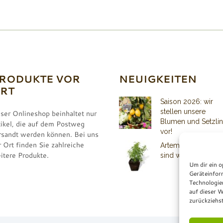
RODUKTE VOR
NEUIGKEITEN
RT
Saison 2026: wir
stellen unsere
ser Onlineshop beinhaltet nur
Blumen und Setzli
tikel, die auf dem Postweg
vor!
rsandt werden können. Bei uns
r Ort finden Sie zahlreiche
Artemisia Pflanzen
itere Produkte.
sind wieder lieferba
Um dir ein o
Geräteinfor
Technologie
auf dieser W
zurückziehs