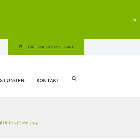
✕
YOUR CART:
0 ITEMS
-
0.00 €
ISTUNGEN
KONTAKT
 NEUE ERNTE von 2025