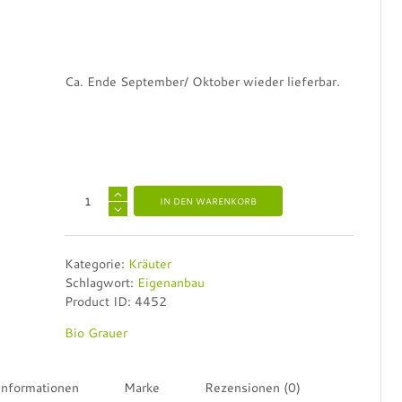
Ca. Ende September/ Oktober wieder lieferbar.
A
IN DEN WARENKORB
l
t
e
Kategorie:
Kräuter
r
Schlagwort:
Eigenanbau
n
Product ID:
4452
a
t
Bio Grauer
i
v
e
Informationen
Marke
Rezensionen (0)