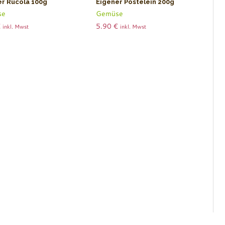
er Rucola 100g
Eigener Postelein 200g
se
Gemüse
€
5.90
€
inkl. Mwst
inkl. Mwst