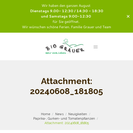
Wir haben den ganzen August
Dienstags 9.00- 12:30 / 14:30 - 18:30
✕
und Samstags 9:00-12:30
für Sie geöffnet.
Wir wünschen schöne Ferien. Familie Grauer und Team
Attachment:
20240608_181805
Home
News
Neuigkeiten
Paprika-, Gurken- und Tomatenpflanzen
Attachment: 20240608_181805