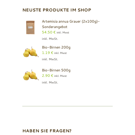
NEUSTE PRODUKTE IM SHOP
Artemisia annua Grauer (2x100g)-
Sonderangebot
54.50
€
inkl. Mwst
inkl. MwSt.
Bio-Birnen 200g
1.19
€
inkl. Mwst
inkl. MwSt.
Bio-Birnen 500g
2.90
€
inkl. Mwst
inkl. MwSt.
HABEN SIE FRAGEN?